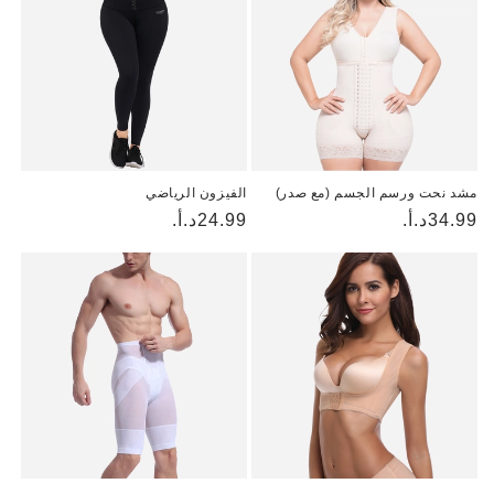
مشد نحت ورسم الجسم (مع صدر)
الفيزون الرياضي
السعر
34.99د.أ.
السعر
24.99د.أ.
العادي
العادي