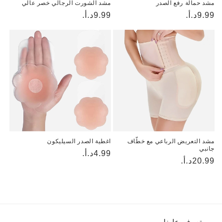
مشد حمالة رفع الصدر
مشد الشورت الرجالي خصر عالي
9.99د.أ.
السعر
9.99د.أ.
السعر
العادي
العادي
مشد التعريض الرباعي مع خطّاف
اغطية الصدر السيليكون
جانبي
4.99د.أ.
السعر
السعر
20.99د.أ.
العادي
العادي