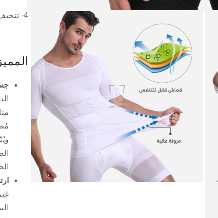
فتح
4- تنحيف البطن والصدر
وسائط
1
في
نافذة
منبثقة
الممي
جس
الد
مُص
ويُ
الظ
الج
ارت
فتح
فتح
وسائط
وسائط
غير
3
2
الب
في
في
نافذة
نافذة