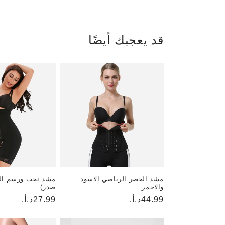
قد يعجبك أيضًا
مشد الخصر الرياضي الاسود
مشد نحت ورسم ال
والاحمر
صدر)
السعر
44.99د.أ.
السعر
27.99د.أ.
العادي
العادي