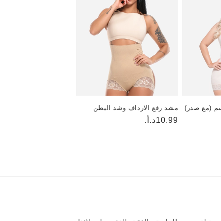
 (مع صدر)
مشد رفع الارداف وشد البطن
السعر
10.99د.أ.
العادي