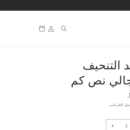
تسجيل
سلة
الدخول
التسوق
 التنحيف
جالي نص كم
مل الضرائب.
زيادة