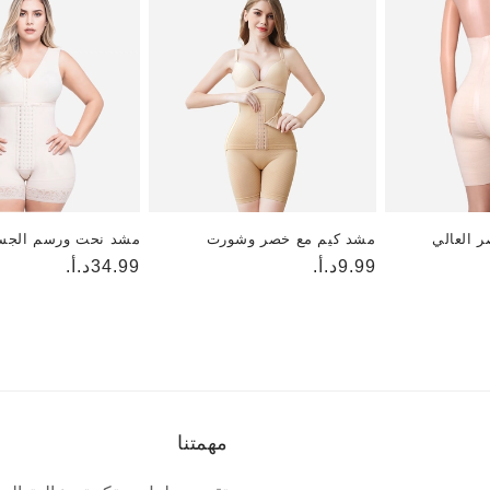
 العالي
مشد كيم مع خصر وشورت
مشد نحت ورسم الجسم
9.99د.أ.
السعر
السعر
34.99د.أ.
العادي
العادي
مهمتنا