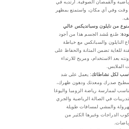
ياضية والقمصان الصوفية. ارتديه في
وقت وفي أي مكان، واستمتع بمظهر
ف.
وع من نايلون وسبانديكس عالي
ودة
: صُنع مُشد الجسم هذا من أجود
اع النايلون والسبانكس مع خياطة
نة للغاية تضمن المتانة والحفاظ على
نته بعد الاستخدام، ومريح للارتداء
 الملابس.
سب لكل نشاطاتك
: يعمل على شد
طيح صدرك ومعدتك ودهون ظهرك،
اسب لممارسة رياضة الزومبا واليوغا
تدريبات في الصالة الرياضية والجري
هرولة والمشي لمسافات طويلة
وب الدراجات وغيرها الكثير من
ياضات.