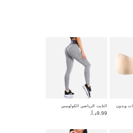
ات وبدون
التايت الرياضي الكولومبي
9.99د.أ.
السعر
العادي