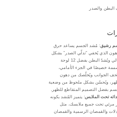
زات
م رشيق
: مُشد الجسم يساعد حرق
هون الذي يُخفي "تدلّي الصدر" بشكل
مثالي ويُشدّ البطن بفضل 12 لوحة
ممة خصيصًا في الجزء الأمامي،
نّحف الجوانب ويُخلّصك من دهون
هر، ويُحسّن بشكل ملحوظ من وضعية
سم بفضل التصميم المتقاطع للظهر.
دائه تحت الملابس
: يتميز المُشد بكونه
 مرئي تحت جميع ملابسك، مثل
دلات والقمصان الرسمية والقمصان