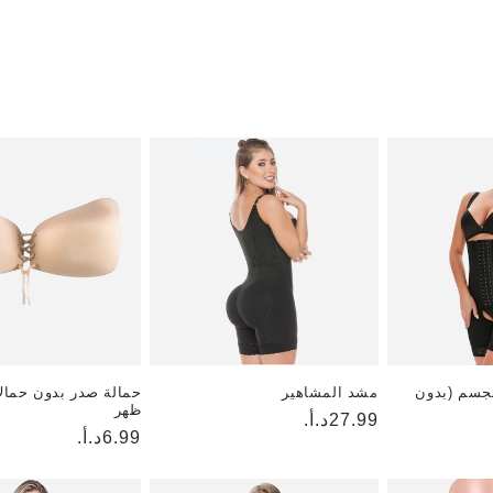
جسم (بدون
مشد المشاهير
حمالة صدر بدون حمال
ظهر
السعر
27.99د.أ.
6.99د.أ.
السعر
العادي
العادي