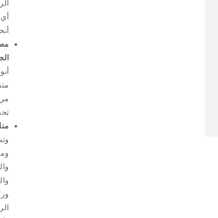
الر
منبثقة
منبثقة
أي 
أنح
مصن
الج
أنو
متق
مرو
تحت
منا
وتس
فتح
وسائط
ومن
4
في
وال
نافذة
منبثقة
وال
ورك
الر