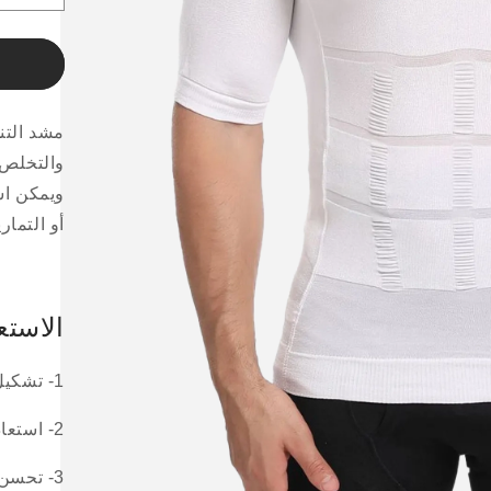
الكمية
لـمشد
التنح
الرجا
نص
مشد الت
كم
والتخلص 
ويمكن اس
أو التمار
الاستع
1- تشكيل ونحت الجسم
2- استعادة الثقة بالنفس
3- تحسن الوضعية