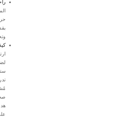
راح
حري
بقد
وتخ
كيف
ارت
لضي
ستع
تدر
مُش
صحي
هدف
على