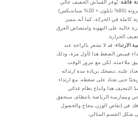
ة فائقة
: يُوفر القماش الخفيف عالي
المرونة (80% نايلون + 20% سبانديكس)
ة كاملة في الحركة، كما أنه يتميز
رة عالية على التهوية وامتصاص العرق
فيف الحرارة.
ية الارتداء
: قد لا تشعر بالراحة عند
داء قميص الضغط هذا لأول مرة، وذلك
ق ملاءمته. لكن مع مرور الوقت
تاد عليه. ننصحك بزيادة مدة ارتدائه
يجيًا حتى تعتاد على ضغطه. مع ارتداء
دّ التنحيف هذا واتباع نظام غذائي
 وممارسة الرياضة بانتظام، ستحقق
ك في إنقاص الوزن بنجاح والحصول
 شكل الجسم المثالي.