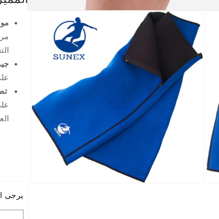
فتح
وسائط
موا
1
في
مرن
نافذة
الت
منبثقة
جيد
على
تص
على
الع
فتح
فتح
وسائط
وسائط
يرجى اد
3
2
في
في
نافذة
نافذة