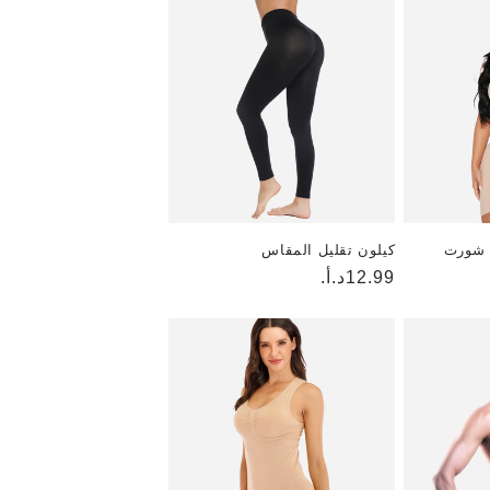
 شورت
كيلون تقليل المقاس
السعر
12.99د.أ.
العادي