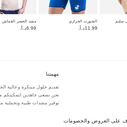
 سليم
الشورت الحراري
مشد الخصر القماش
السعر
11.99د.أ.
6.99د.أ.
السعر
العادي
العادي
مهمتنا
تقديم حلول مبتكرة وعالية الجو
نحن نسعى جاهدين لتمكينكم م
توفير مشدات طبية وتجملية متط
عرف على العروض والخصومات