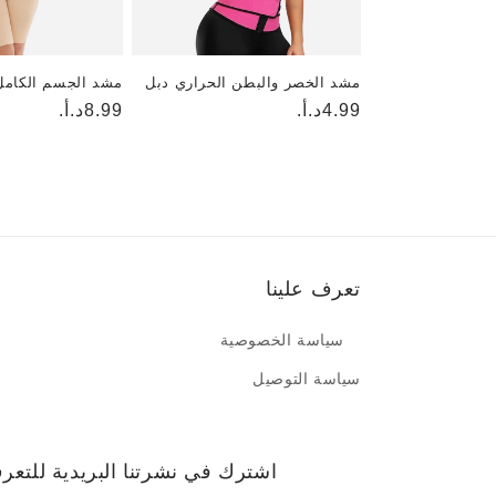
مشد الخصر والبطن الحراري دبل
مشد الجسم الكامل
4.99د.أ.
السعر
8.99د.أ.
السعر
العادي
العادي
تعرف علينا
سياسة الخصوصية
سياسة التوصيل
اشترك في نشرتنا البريدية للت