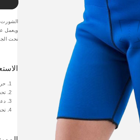
الحرا
الشورت ا
ويعمل عل
نحت الج
الاستع
حرق
تحس
دعم
تحس
الممي