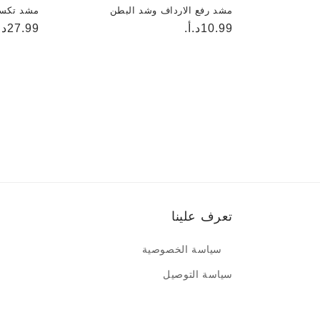
مشد رفع الارداف وشد البطن
مشد تكس
السعر
10.99د.أ.
السعر
27.99د.أ.
العادي
العادي
تعرف علينا
سياسة الخصوصية
سياسة التوصيل