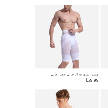
مشد الشورت الرجالي خصر عالي
9.99د.أ.
السعر
العادي