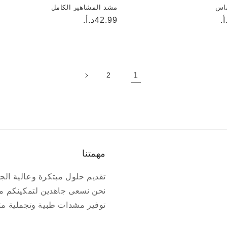
اس
مشد المشاهير الكامل
السعر
42.99د.أ.
العادي
1
2
مهمتنا
تقديم حلول مبتكرة وعالية الجو
نحن نسعى جاهدين لتمكينكم م
توفير مشدات طبية وتجملية متط