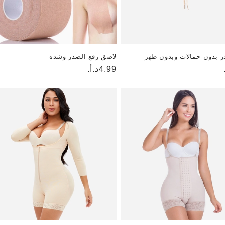
ر بدون حمالات وبدون ظهر
لاصق رفع الصدر وشده
4.99د.أ.
السعر
العادي