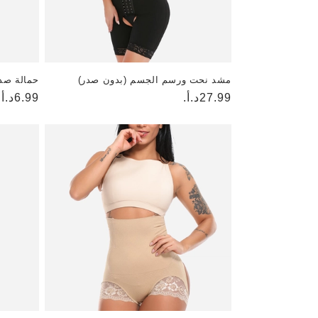
مشد نحت ورسم الجسم (بدون صدر)
حمالة صد
السعر
27.99د.أ.
6.99د.أ.
السعر
العادي
العادي