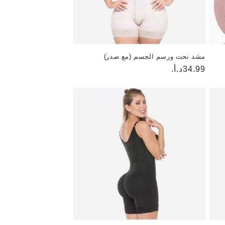
مشد نحت ورسم الجسم (مع صدر)
السعر
34.99د.أ.
العادي