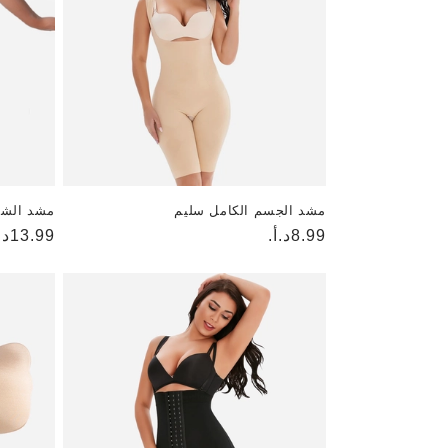
مشد الجسم الكامل سليم
مشد الشو
8.99د.أ.
السعر
السعر
13.99د.أ.
العادي
العادي