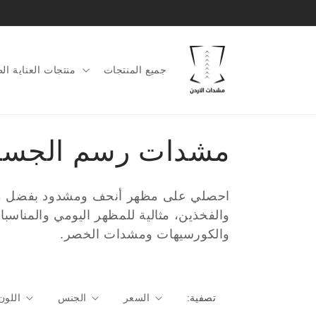
الانتقال
إلى
المحتوى
جميع المنتجات
منتجات العناية الط
ا
مشدات رسم الجس
ل
احصلي على مظهر أنحف ومشدود بفضل مشد
م
والفخذين، مثالية للمظهر اليومي والمناس
والكورسيهات ومشدات الخصر.
ج
م
تصفية:
السعر
الجنس
اللون